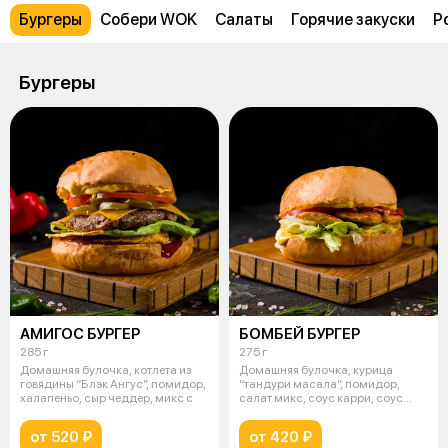
Бургеры
Собери WOK
Салаты
Горячие закуски
Р
Бургеры
АМИГОС БУРГЕР
БОМБЕЙ БУРГЕР
285 г
275 г
Домашняя булочка, котлета из
Домашняя булочка, курица
говядины “Блэк Ангус”, помидор,
“тандури масала”, помидор,
халапеньо, сыр чеддер, микс с
салат микс, соус карри, соус
сладкий ч
от 520 ₽
от 420 ₽