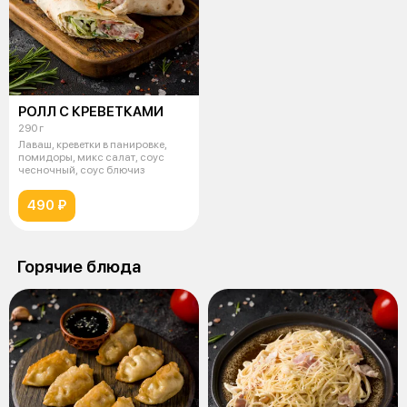
РОЛЛ С КРЕВЕТКАМИ
290 г
Лаваш, креветки в панировке,
помидоры, микс салат, соус
чесночный, соус блючиз
490 ₽
Горячие блюда