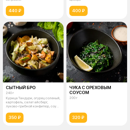
440 ₽
400 ₽
СЫТНЫЙ БРО
ЧУКА С ОРЕХОВЫМ
СОУСОМ
240 г
200 г
Курица Тандури, огурец соленый,
картофель, салат айсберг,
луково-грибной конфитюр, соус
та
350 ₽
320 ₽