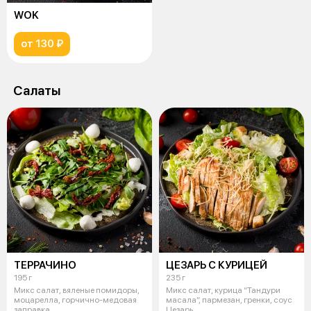
WOK
от 130 ₽
Салаты
ТЕРРАЧИНО
ЦЕЗАРЬ С КУРИЦЕЙ
195 г
235 г
Микс салат, вяленые помидоры,
Микс салат, курица “Тандури
моцарелла, горчично-медовая
масала”, пармезан, гренки, соус
заправка.
Цезарь