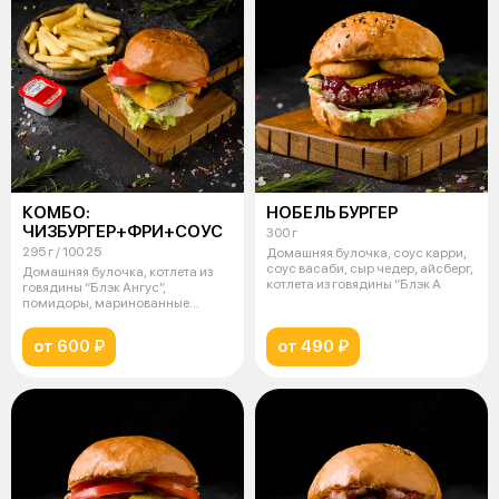
КОМБО:
НОБЕЛЬ БУРГЕР
ЧИЗБУРГЕР+ФРИ+СОУС
300 г
295 г / 100 25
Домашняя булочка, соус карри,
соус васаби, сыр чедер, айсберг,
Домашняя булочка, котлета из
котлета из говядины “Блэк А
говядины “Блэк Ангус”,
помидоры, маринованные
огурцы, микс са
от 600 ₽
от 490 ₽