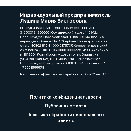
Индивидуальный предприниматель
Лушина Мария Викторовна
ИП Лушина М.В. ИНН 500100695960 ОГРНИП
312500124200063 Юридический адрес 143912, г.
Балашиха, ул. Первомайская, 4-160 Наименование
учреждения банка: ПАО Сбербанк Номер расчетного
счета: 40802 810 4 4000 0175735 Корреспондентский
счет банка: 30101 810 4 0000 0000225 БИК 044525225
m1912004@gmail.com Адреса точек: Балашиха,
ул.Советская 10А, ТЦ "Пирамида" +79774024488
Балашиха, ул. Реуторская 26, ЖК "Изайловский лес"
+79001555578
Работает на эффективном ядре
Foodpicásso
ver. 3.2
Политика конфиденциальности
Публичная оферта
Политика обработки персональных
данных