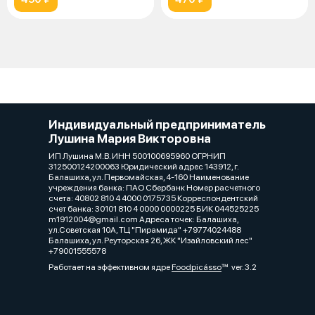
Индивидуальный предприниматель
Лушина Мария Викторовна
ИП Лушина М.В. ИНН 500100695960 ОГРНИП
312500124200063 Юридический адрес 143912, г.
Балашиха, ул. Первомайская, 4-160 Наименование
учреждения банка: ПАО Сбербанк Номер расчетного
счета: 40802 810 4 4000 0175735 Корреспондентский
счет банка: 30101 810 4 0000 0000225 БИК 044525225
m1912004@gmail.com Адреса точек: Балашиха,
ул.Советская 10А, ТЦ "Пирамида" +79774024488
Балашиха, ул. Реуторская 26, ЖК "Изайловский лес"
+79001555578
Работает на эффективном ядре
Foodpicásso
ver. 3.2