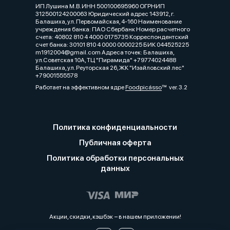
ИП Лушина М.В. ИНН 500100695960 ОГРНИП
312500124200063 Юридический адрес 143912, г.
Балашиха, ул. Первомайская, 4-160 Наименование
учреждения банка: ПАО Сбербанк Номер расчетного
счета: 40802 810 4 4000 0175735 Корреспондентский
счет банка: 30101 810 4 0000 0000225 БИК 044525225
m1912004@gmail.com Адреса точек: Балашиха,
ул.Советская 10А, ТЦ "Пирамида" +79774024488
Балашиха, ул. Реуторская 26, ЖК "Изайловский лес"
+79001555578
Работает на эффективном ядре
Foodpicásso
ver. 3.2
Политика конфиденциальности
Публичная оферта
Политика обработки персональных
данных
Акции, скидки, кэшбэк − в нашем приложении!