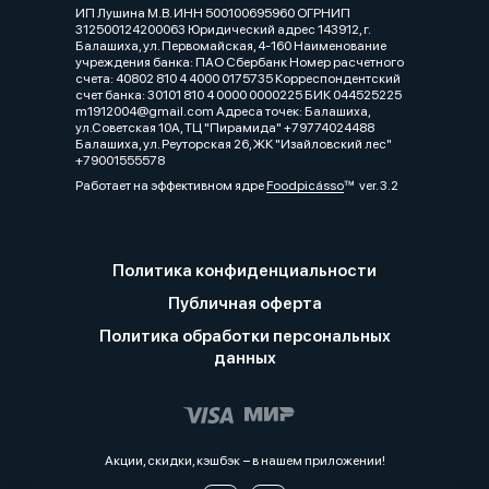
ИП Лушина М.В. ИНН 500100695960 ОГРНИП
312500124200063 Юридический адрес 143912, г.
Балашиха, ул. Первомайская, 4-160 Наименование
учреждения банка: ПАО Сбербанк Номер расчетного
счета: 40802 810 4 4000 0175735 Корреспондентский
счет банка: 30101 810 4 0000 0000225 БИК 044525225
m1912004@gmail.com Адреса точек: Балашиха,
ул.Советская 10А, ТЦ "Пирамида" +79774024488
Балашиха, ул. Реуторская 26, ЖК "Изайловский лес"
+79001555578
Работает на эффективном ядре
Foodpicásso
ver. 3.2
Политика конфиденциальности
Публичная оферта
Политика обработки персональных
данных
Акции, скидки, кэшбэк − в нашем приложении!