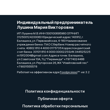
Индивидуальный предприниматель
Лушина Мария Викторовна
ИП Лушина М.В. ИНН 500100695960 ОГРНИП
312500124200063 Юридический адрес 143912, г.
Балашиха, ул. Первомайская, 4-160 Наименование
учреждения банка: ПАО Сбербанк Номер расчетного
счета: 40802 810 4 4000 0175735 Корреспондентский
счет банка: 30101 810 4 0000 0000225 БИК 044525225
m1912004@gmail.com Адреса точек: Балашиха,
ул.Советская 10А, ТЦ "Пирамида" +79774024488
Балашиха, ул. Реуторская 26, ЖК "Изайловский лес"
+79001555578
Работает на эффективном ядре
Foodpicásso
ver. 3.2
Политика конфиденциальности
Публичная оферта
Политика обработки персональных