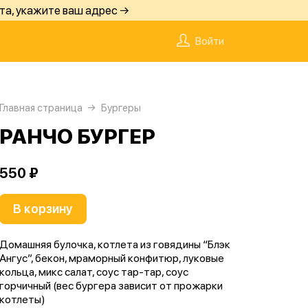
та, укажите ваш адрес →
Войти
Главная страница
Бургеры
РАНЧО БУРГЕР
550 ₽
В корзину
Домашняя булочка, котлета из говядины “Блэк
Ангус”, бекон, мраморный конфитюр, луковые
кольца, микс салат, соус тар-тар, соус
горчичный (вес бургера зависит от прожарки
котлеты)